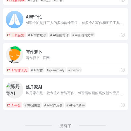
AI帮个忙
AI帮个忙是打工人的多功能小帮手，有多个AI写作和图片工具，可以用AI生成小红书文案，文章，PPT大纲等，支持改写，润色,续写,扩写
工具合集
# AI写作助手
# AI智能写作
# ai自动写文章
写作萝卜
写作萝卜 - 官网
AI写作工具
# AI写作
# grammarly
# xiezuo
炼丹家AI
炼丹家AI是一款专注AI智能写作、AI智能绘画的高效创作应用，提供超级多种AI自动写作生成器，在线写各类材料文章作文，工作计划总结报告，论文辅助，小说灵感，创意策划，宣传软文，公众号写作，学术研究，PPT，演讲稿，简历润色，活动策划，旅游攻略，好物种草，短视频脚本创作等，自动生成高质量的原创文章。
AI平台
# 96编辑器
# AI写作免费
# AI写作助手
没有了