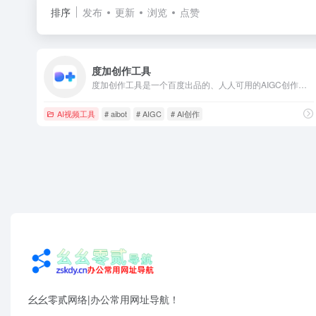
排序
发布
更新
浏览
点赞
度加创作工具
度加创作工具是一个百度出品的、人人可用的AIGC创作平台。度加致力于通过AI能力降低内容生成门槛，提升创作效率，一站式聚合百度AIGC能力，引领跨时代的内容生产方式。度加的主要功能包括AI成片（图文成片/文字成片）、AI数字人等。自2022年3月百家号开放内测以来，一年时间共计超过45万+百度创作者使用AIGC技术能力，创作700万篇+作品，百度累计分发量超过200亿+。
AI视频工具
# aibot
# AIGC
# AI创作
幺幺零贰网络|办公常用网址导航！