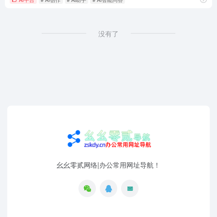
没有了
幺幺零贰网络|办公常用网址导航！