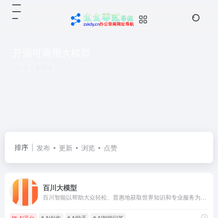
开源可商用大模型
共 1 篇网址
排序
发布
更新
浏览
点赞
百川大模型
百川智能以帮助大众轻松、普惠地获取世界知识和专业服务为使命，致力于通过语言AI的突破，构建中国最优秀的大模型底座。百川大模型，融合了意图理解、信息检索以及强化学习技术，结合有监督微调与人类意图对齐，在知识问答、文本创作领域表现突出。
AI平台
# AI创作
# Ai助手
# AI智能问答