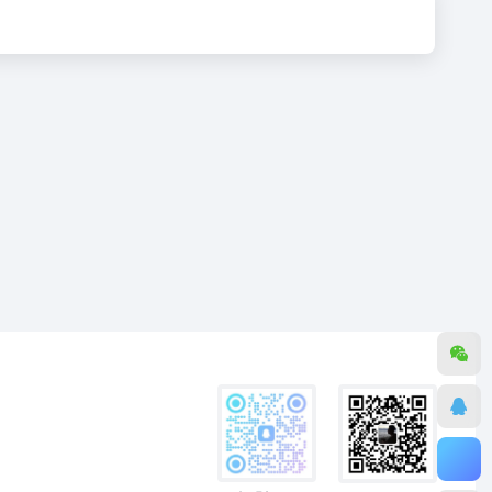
志，育儿，亲子教育，考试，考研，心理学，哲学，影视，音像，教育音像，母婴，家居，家