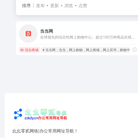
排序
发布
更新
浏览
点赞
当当网
全球领先的综合性网上购物中心。超过100万种商品在线热销！图书、童书、绘本、中小学教辅、文学小说、音像、母婴、家居、服装、鞋包等几十大类，正版保证，低至2折（自营图书满49元免运费。当当网一贯秉承提升顾客体验的承诺，自助退换货便捷又放心）
综合商城
# 当当网，当当，网上购物，网上商城，网上买书，购物中心
幺幺零贰网络|办公常用网址导航！