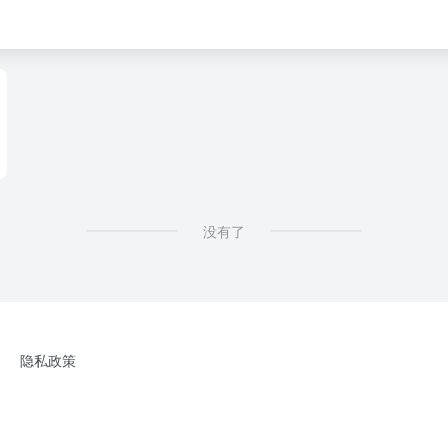
，在线购物，图书，童书，绘本，中小学教辅，文学，小说，历史，人文，科技，立体书，励
没有了
隐私政策