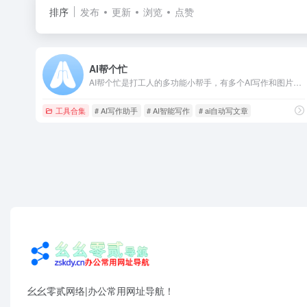
排序
发布
更新
浏览
点赞
AI帮个忙
AI帮个忙是打工人的多功能小帮手，有多个AI写作和图片工具，可以用AI生成小红书文案，文章，PPT大纲等，支持改写，润色,续写,扩写
工具合集
# AI写作助手
# AI智能写作
# ai自动写文章
幺幺零贰网络|办公常用网址导航！