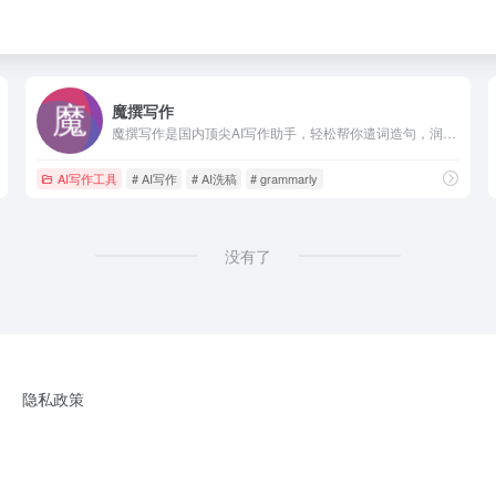
魔撰写作
魔撰写作是国内顶尖AI写作助手，轻松帮你遣词造句，润色文采，改写文风，提取文案，校对文案，收藏笔记，搜索字词，更有多语种翻译，助你文采更上一层楼。
AI写作工具
# AI写作
# AI洗稿
# grammarly
没有了
隐私政策