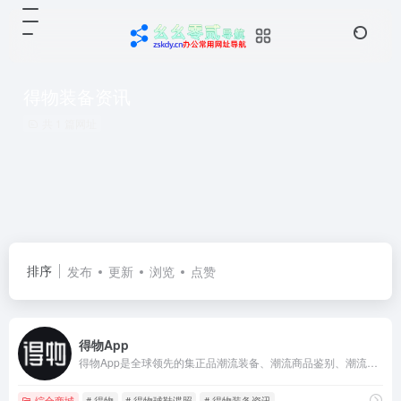
得物装备资讯
共 1 篇网址
排序
发布
更新
浏览
点赞
得物App
得物App是全球领先的集正品潮流装备、潮流商品鉴别、潮流生活社区于一体的新一代潮流网购社区。“多道鉴别查验工序”的平台品控，为新世代消费者带来更安心的网购体验。得物App致力于打造年轻人的潮流生活社区，成为中国潮流文化风向标和年轻人的发声阵地。
综合商城
# 得物
# 得物球鞋谍照
# 得物装备资讯