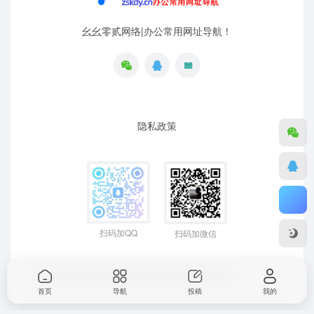
幺幺零贰网络|办公常用网址导航！
隐私政策
扫码加QQ
扫码加微信
Copyright © 2026
幺幺零贰导航
粤ICP备19129477号-1
首页
导航
投稿
我的