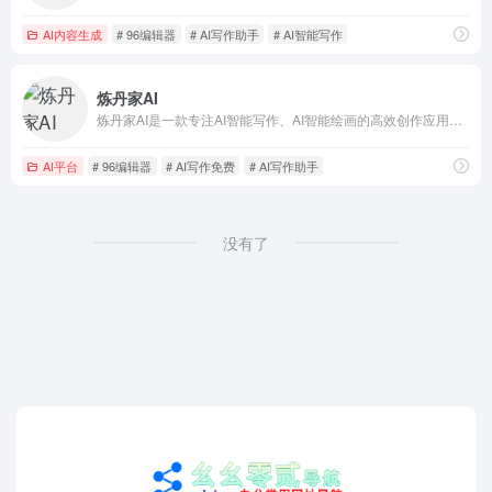
AI内容生成
# 96编辑器
# AI写作助手
# AI智能写作
炼丹家AI
炼丹家AI是一款专注AI智能写作、AI智能绘画的高效创作应用，提供超级多种AI自动写作生成器，在线写各类材料文章作文，工作计划总结报告，论文辅助，小说灵感，创意策划，宣传软文，公众号写作，学术研究，PPT，演讲稿，简历润色，活动策划，旅游攻略，好物种草，短视频脚本创作等，自动生成高质量的原创文章。
AI平台
# 96编辑器
# AI写作免费
# AI写作助手
没有了