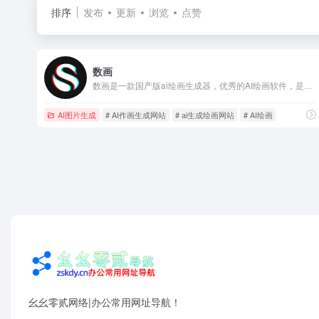
排序
发布
更新
浏览
点赞
数画
数画是一款国产版ai绘画生成器，优秀的AI绘画软件，是国内罕见的AI作画生成网站，数画是利用大数据的融合计算、人工智能的机器学习创新、区块链的不可篡改技术保护版权、IPFS的去中心内容永久储存，用户只需要说一句话或输入文字描述，就可以生成不同风格、独一无二的创意画作，人人皆可“AI作画”，数画为设计提供灵感、为创作带来更多创意；同时平台还可为创作者提作品溯源。
AI图片生成
# AI作画生成网站
# ai生成绘画网站
# AI绘画
幺幺零贰网络|办公常用网址导航！