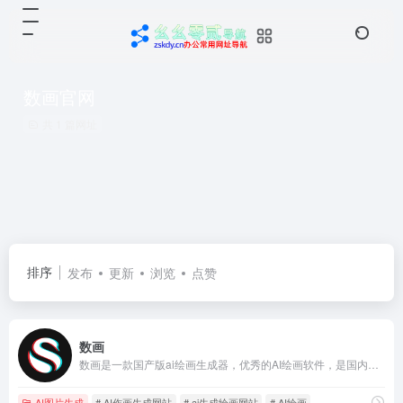
数画官网
共 1 篇网址
排序
发布
更新
浏览
点赞
数画
数画是一款国产版ai绘画生成器，优秀的AI绘画软件，是国内罕见的AI作画生成网站，数画是利用大数据的融合计算、人工智能的机器学习创新、区块链的不可篡改技术保护版权、IPFS的去中心内容永久储存，用户只需要说一句话或输入文字描述，就可以生成不同风格、独一无二的创意画作，人人皆可“AI作画”，数画为设计提供灵感、为创作带来更多创意；同时平台还可为创作者提作品溯源。
AI图片生成
# AI作画生成网站
# ai生成绘画网站
# AI绘画