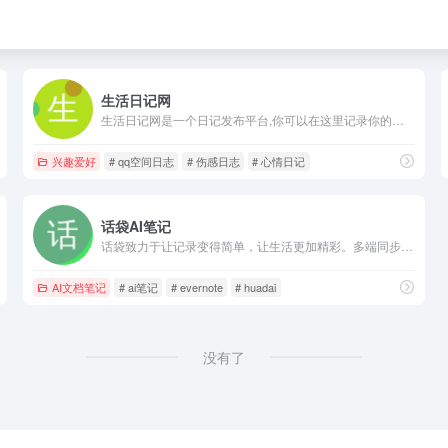
生活日记网
生活日记网是一个日记发布平台,你可以在这里记录你的心情、你的爱情、你的工作以及你的生活点点滴滴。您也可以在这里阅读别人的随笔日记、情感日志、伤感日志,爱情故事、经典伤感日志、感人的爱情故事、qq空间日志、情感文章、心情日记等原创文章。
兴趣爱好
# qq空间日志
# 伤感日志
# 心情日记
话袋AI笔记
话袋致力于让记录变得简单，让生活更加精彩。多端同步技术让信息随时随地触手可及，无论是微信对话、语音备忘录、文本资料、视频剪辑还是重要文档，话袋都能帮您快速保存和整理，成为您身边的智能信息管理伙伴
AI文档笔记
# ai笔记
# evernote
# huadai
没有了