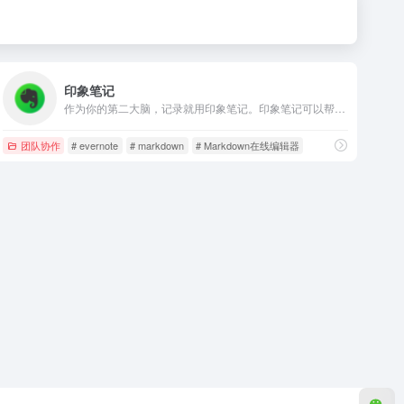
印象笔记
作为你的第二大脑，记录就用印象笔记。印象笔记可以帮助你高效工作、学习与生活。支持无缝多端同步，快速保存微信、微博、网页等内容，一站式完成信息的收集备份、高效记录、分享和永久保存。
团队协作
# evernote
# markdown
# Markdown在线编辑器