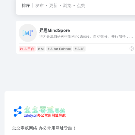
排序
发布
更新
浏览
点赞
昇思MindSpore
华为开源自研AI框架MindSpore。自动微分、并行加持，一次训练，可多场景部署。支持端边云全场景的深度学习训练推理框架，主要应用于计算机视觉、自然语言处理等AI领域，面向数据科学家、算法工程师等人群。主要具备基于源码转换的通用自动微分、自动实现分布式并行训练、数据处理、以及图执行引擎等功能特性。借助自动微分，轻松训练神经网络。框架开源，华为培育AI开发生态。
AI平台
# AI
# AI for Science
# AI4S
幺幺零贰网络|办公常用网址导航！