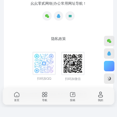
幺幺零贰网络|办公常用网址导航！
隐私政策
扫码加QQ
扫码加微信
Copyright © 2026
幺幺零贰导航
粤ICP备19129477号-1
首页
导航
投稿
我的