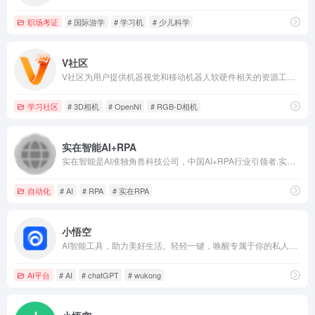
职场考证
# 国际游学
# 学习机
# 少儿科学
V社区
V社区为用户提供机器视觉和移动机器人软硬件相关的资源工具、技术支持、学习交流、应用实践、活动竞赛等一站式服务，覆盖图像处理、AI算法、3D、深度学习、机器人导航、运动控制等热门领域及汽车、光伏、锂电、3C等热门行业，旨在打造面向开发者、合作伙伴、终端用户、技术爱好者和高校师生的互动交流平台。
学习社区
# 3D相机
# OpenNI
# RGB-D相机
实在智能AI+RPA
实在智能是AI准独角兽科技公司，中国AI+RPA行业引领者.实在RPA是领先的机器人流程自动化软件,模拟人工零代码完美,自动化操作各类PC及手机软件,实现跨平台跨系统数据同步,支持信创国产操作系统,助力政企降本增效
自动化
# AI
# RPA
# 实在RPA
小悟空
AI智能工具，助力美好生活。轻轻一键，唤醒专属于你的私人助理。智慧服务，美好生活。
AI平台
# AI
# chatGPT
# wukong