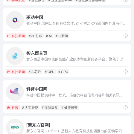
驱动中国
驱动中国,国内知名的科技媒体, 24小时滚动报道国内外最有价值的科技新闻、移动通信、IT互联网业界、数码产品、家电及智能穿戴、区块链、VR、共享经济、财经、人工智能、黑科技产品资讯，为用户提供及时权威的科技资讯。
科技新闻
# 3D打印
# AI
# IT新闻
智东西首页
智东西是中国领先的智能产业媒体和创新服务平台。聚焦于以人工智能为核心的新技术驱动的创新创业和传统产业升级。自创立以来，智东西以“聚焦智能变革 服务产业升级”为愿景，已形成媒体、公开课以及产业活动三大产品业务体系，并构建了庞大的智能产业垂直社群。
科技新闻
# AI芯片
# CPU
# GPU
科普中国网
科普中国提供科学、权威、准确的科普信息内容和相关资讯，让科技知识在网上和生活中流行，主要包含科学头条、前沿科技、科普大超市、健康科普、真相揭秘等版块以及优秀科普网站、科普栏目、移动端科普等。
科普
# 人工智能
# 保健康复
# 健康科普
[新东方官网]
新东方官网（xdf.cn）是新东方教育科技集团推出的互动学习交流平台，新东方网涵盖了雅思、托福、考研、四六级、专升本、日语、法语、少儿编程、机器人、少儿美术、少儿科学等课程报名入口及报名咨询信息，还提供留学申请规划、艺术留学、文化旅游、国际游学、智慧学习等服务，用户在新东方网站可以在线咨询课程、了解新东方校区信息、新东方老师信息、获取学习资讯和新东方学员服务等，更多精彩内容尽在新东方网。