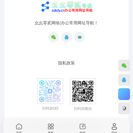
幺幺零贰网络|办公常用网址导航！
隐私政策
扫码加QQ
扫码加微信
Copyright © 2026
幺幺零贰导航
粤ICP备19129477号-1
首页
导航
投稿
我的