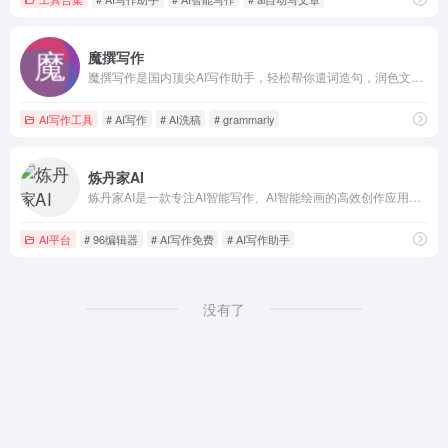
魔撰写作
魔撰写作是国内顶尖AI写作助手，轻松帮你遣词造句，润色文采，改写文风，提取文案，校对文案，收藏笔记，搜索字词，更有多语种翻译，助你文采更上一层楼。
AI写作工具
# AI写作
# AI洗稿
# grammarly
炼丹家AI
炼丹家AI是一款专注AI智能写作、AI智能绘画的高效创作应用，提供超级多种AI自动写作生成器，在线写各类材料文章作文，工作计划总结报告，论文辅助，小说灵感，创意策划，宣传软文，公众号写作，学术研究，PPT，演讲稿，简历润色，活动策划，旅游攻略，好物种草，短视频脚本创作等，自动生成高质量的原创文章。
AI平台
# 96编辑器
# AI写作免费
# AI写作助手
没有了