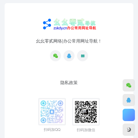
幺幺零贰网络|办公常用网址导航！
隐私政策
扫码加QQ
扫码加微信