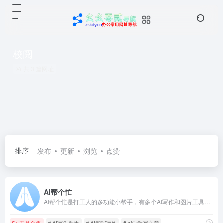
校阅
共 3 篇网址
排序
发布
更新
浏览
点赞
AI帮个忙
AI帮个忙是打工人的多功能小帮手，有多个AI写作和图片工具，可以用AI生成小红书文案，文章，PPT大纲等，支持改写，润色,续写,扩写
工具合集
# AI写作助手
# AI智能写作
# ai自动写文章