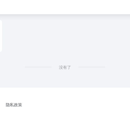
，香港股市，港股通，沪港通，深港通，H股，恒生指数，国企指数，港股开户
没有了
隐私政策