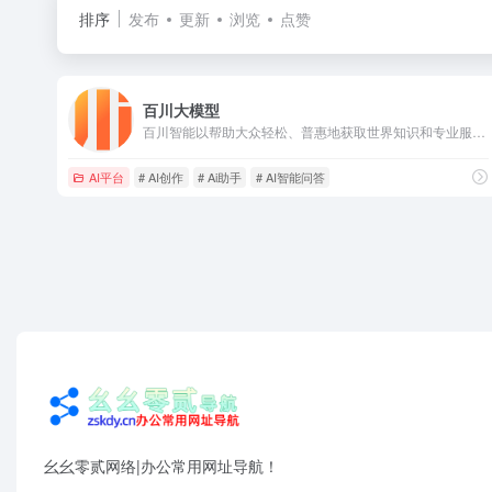
排序
发布
更新
浏览
点赞
百川大模型
百川智能以帮助大众轻松、普惠地获取世界知识和专业服务为使命，致力于通过语言AI的突破，构建中国最优秀的大模型底座。百川大模型，融合了意图理解、信息检索以及强化学习技术，结合有监督微调与人类意图对齐，在知识问答、文本创作领域表现突出。
AI平台
# AI创作
# Ai助手
# AI智能问答
幺幺零贰网络|办公常用网址导航！