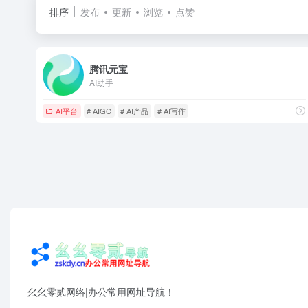
排序
发布
更新
浏览
点赞
腾讯元宝
AI助手
AI平台
# AIGC
# AI产品
# AI写作
幺幺零贰网络|办公常用网址导航！