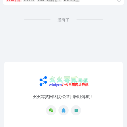
没有了
幺幺零贰网络|办公常用网址导航！