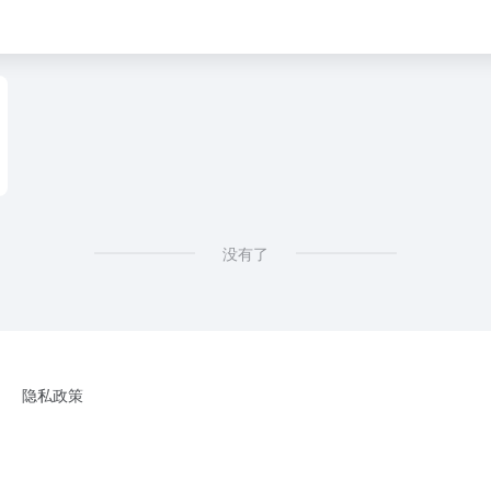
画，AI写作，AI心理咨询，AI聊天，AI创作，chat，chatgpt，gpt，gpt4，gpt-4
没有了
隐私政策