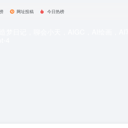
榜
网址投稿
今日热榜
，造梦日记，聊会小天，AIGC，AI绘画，AI
t-4