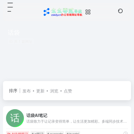
话袋
共 1 篇网址
排序
发布
更新
浏览
点赞
话袋AI笔记
话袋致力于让记录变得简单，让生活更加精彩。多端同步技术让信息随时随地触手可及，无论是微信对话、语音备忘录、文本资料、视频剪辑还是重要文档，话袋都能帮您快速保存和整理，成为您身边的智能信息管理伙伴
AI文档笔记
# ai笔记
# evernote
# huadai