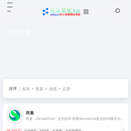
财报分析
共 1 篇网址
排序
发布
更新
浏览
点赞
商量
商量（SenseChat）是你的AI 商量Sensechat是你的AI聊天问答助手，擅长总结财经资讯、解读政策、分析财报，也可以辅助文案创作、生成图片、编写代码，或畅聊你感兴趣的话题。
AI平台
# AI聊天，AI问答
# 商量
# 投资建议