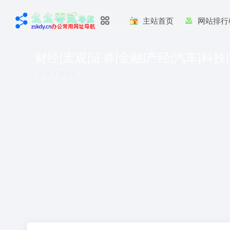
主站首页
网站排行
财经|宏观|证券|金融|产经|汽车|科技
共 1 篇网址