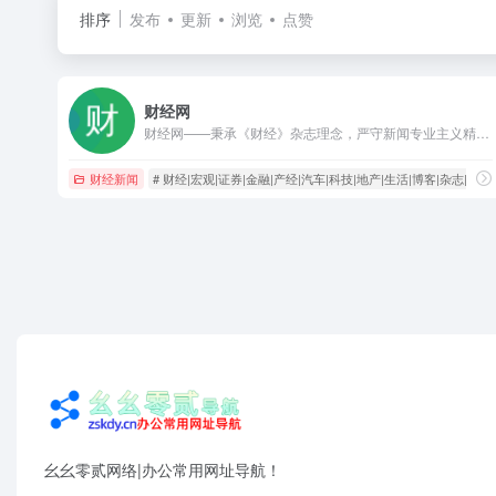
排序
发布
更新
浏览
点赞
财经网
财经网——秉承《财经》杂志理念，严守新闻专业主义精神，坚持客观、中道、理性、建设性前提下批评性立场，整合《财经》杂志与财讯传媒旗下20余家媒体资源，融汇贯通海内外同品质媒体精华，以专业的网络新闻采编团队和强大的国际国内专家阵容，向希望一览海内外重大财经新闻并寻求真相的访问者，提供全方位的新闻、分析、评论与可信赖的信息源。为希望深度参与的访问者提供博客、微社区等参与、交流、观点传播、自我价值展现平台。
财经新闻
# 财经|宏观|证券|金融|产经|汽车|科技|地产|生活|博客|杂志|新媒
幺幺零贰网络|办公常用网址导航！