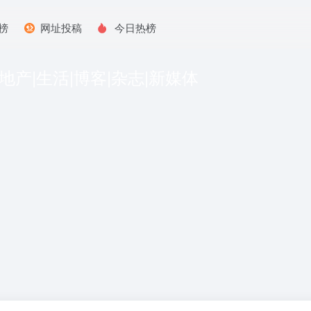
榜
网址投稿
今日热榜
|地产|生活|博客|杂志|新媒体