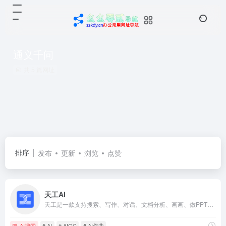
通义千问
共 5 篇网址
排序
发布
更新
浏览
点赞
天工AI
天工是一款支持搜索、写作、对话、文档分析、画画、做PPT的全能型AI助手。你可以借助AI技术，检索信息、多语言翻译、写论文、写代码、写方案、写汇报、做PPT、归纳总结文档和音频视频，还可以智能编辑彩页和宝典，让AI生成高质量彩页内容，收获点赞关注。
AI搜索
# AI
# AIGC
# AI作曲