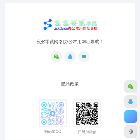
幺幺零贰网络|办公常用网址导航！
隐私政策
扫码加QQ
扫码加微信