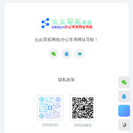
幺幺零贰网络|办公常用网址导航！
隐私政策
扫码加QQ
扫码加微信