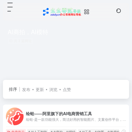
AI商拍，AI模特
共 3 篇网址
排序
发布
更新
浏览
点赞
绘蛙——阿里旗下的AI电商营销工具
绘蛙-是一款功能强大，简洁好用的智能图片、文案创作平台，并且拥有海量虚拟模特可选择。在绘蛙，你可训练自己的商品模型和模特模型，可通过AI生成商拍图和种草文案，可以创作小红书图片,电商商品主图,跨境电商主图,小红书种草文案,穿搭文案，视频口播文案，可在线一键美图,输入口令修改图片内容,一键换装,一键去水印,一键智能消除，一键换脸，一键高清修复图片。
电商学习
# AI人工智能
# AI商拍，AI模特
# AI工具，AI做图，AI换模特，虚拟