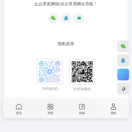
幺幺零贰网络|办公常用网址导航！
隐私政策
扫码加QQ
扫码加微信
Copyright © 2026
幺幺零贰导航
粤ICP备19129477号-1
首页
导航
投稿
我的