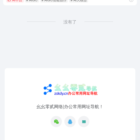
没有了
幺幺零贰网络|办公常用网址导航！