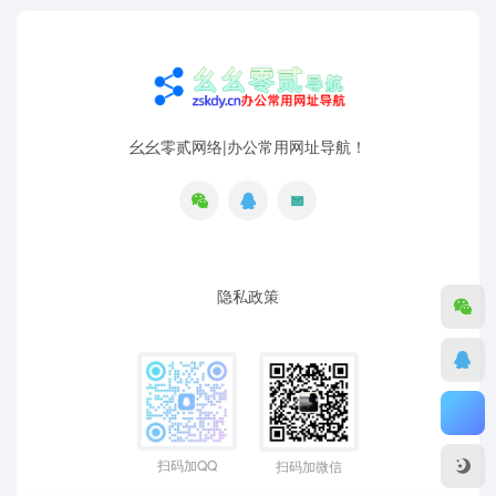
幺幺零贰网络|办公常用网址导航！
隐私政策
扫码加QQ
扫码加微信