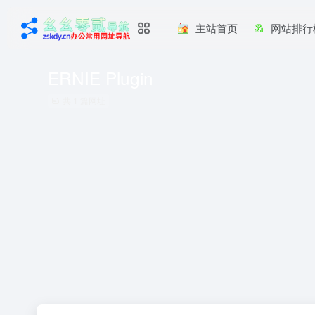
主站首页
网站排行
ERNIE Plugin
共 1 篇网址