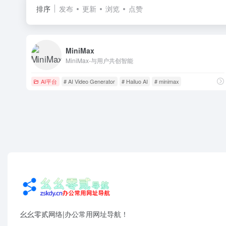
排序
发布
更新
浏览
点赞
MiniMax
MiniMax-与用户共创智能
AI平台
# AI Video Generator
# Hailuo AI
# minimax
幺幺零贰网络|办公常用网址导航！