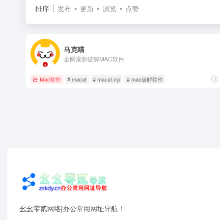
排序
发布
更新
浏览
点赞
马克喵
全网最新破解MAC软件
Mac软件
# macat
# macat.vip
# mac破解软件
幺幺零贰网络|办公常用网址导航！