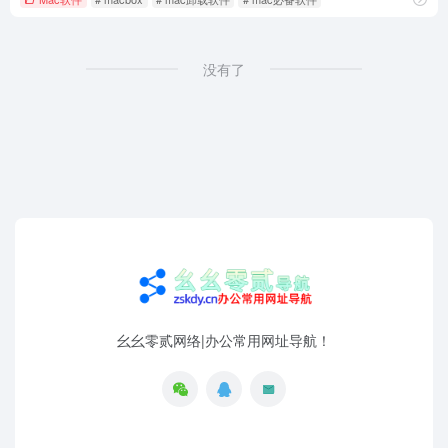
没有了
幺幺零贰网络|办公常用网址导航！