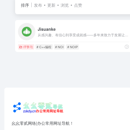
排序
发布
更新
浏览
点赞
Jisuanke
从感兴趣、有信心到享受成就感——多年来致力于发展让孩子主动、家长放心的信息学教育。智能教育技术驱动，专注学习的科学，助力孩子成长为国家科技高质量自立自强需要的人才。
IT学习
# C++编程
# NOI
# NOIP
幺幺零贰网络|办公常用网址导航！