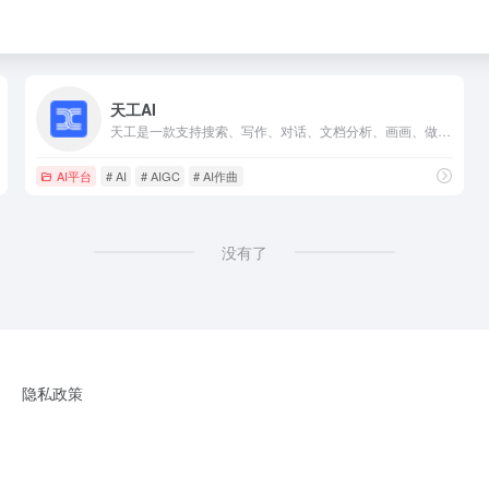
天工AI
天工是一款支持搜索、写作、对话、文档分析、画画、做PPT的全能型AI助手。你可以借助AI技术，检索信息、多语言翻译、写论文、写代码、写方案、写汇报、做PPT、归纳总结文档和音频视频，还可以智能编辑彩页和宝典，让AI生成高质量彩页内容，收获点赞关注。
AI平台
# AI
# AIGC
# AI作曲
没有了
隐私政策