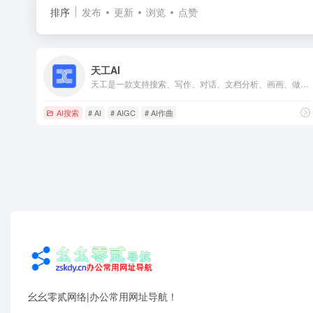
排序
发布
更新
浏览
点赞
天工AI
天工是一款支持搜索、写作、对话、文档分析、画画、做PPT的全能型AI助手。你可以借助AI技术，检索信息、多语言翻译、写论文、写代码、写方案、写汇报、做PPT、归纳总结文档和音频视频，还可以智能编辑彩页和宝典，让AI生成高质量彩页内容，收获点赞关注。
AI搜索
# AI
# AIGC
# AI作曲
幺幺零贰网络|办公常用网址导航！