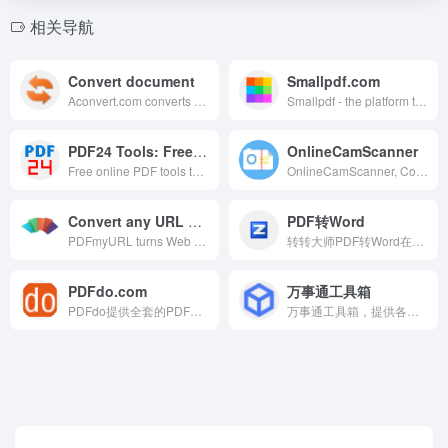
相关导航
Convert document
Smallpdf.com
Aconvert.com converts all kinds of document, ebook, image, icon, video, audio and archive files online for free.
Smallpdf - the platform that makes it super easy to convert and edit all your PDF files. Solving all your PDF problems in one place - and yes, free.
PDF24 Tools: Free PDF solutions for all PDF problems
OnlineCamScanner
Free online PDF tools to merge, compress, create, edit and convert PDFs. Quick and Easy. Without installation. Without registration.
OnlineCamScanner, Convert your document photos into scanned document pdf, remove gray background, image to pdf converter, jpg to pdf, png to pdf
Convert any URL or Web Page to PDF. Online HTML to PDF API service.
PDF转Word
PDFmyURL turns Web Pages or complete Sites into PDF with one click. Use our URL / HTML to PDF API in PHP, Java, .NET, Perl, Ruby, Python or JavaScript with our examples!
转转大师PDF转Word在线转换免费工具，快速高效转换PDF为可编辑的Word文档，无需安装软件，支持一键转换，完美保留原文格式和布局。
PDFdo.com
万事通工具箱
PDFdo提供全套的PDF转换操作，一站式服务，在线转换PDF永久免费，可是实现各种PDF解密去除限制、各种PDF转换、PDF旋转页面、PDF删除页面、提取PDF页面、PDF拼接页面、PDF删除文字、PDF替换文字、PDF添加水印等功能。
万事通工具箱，提供各种实用的在线工具，无需注册，一键使用，方便快捷。包括PDF处理、图片压缩裁剪、证件照制作、文本处理等实用工具。