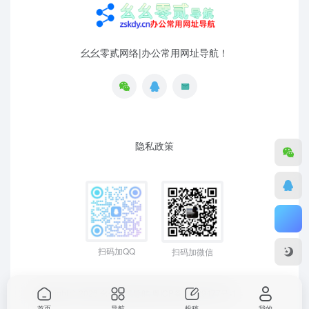
幺幺零贰网络|办公常用网址导航！
隐私政策
扫码加QQ
扫码加微信
Copyright © 2026
幺幺零贰导航
粤ICP备19129477号-1
首页
导航
投稿
我的