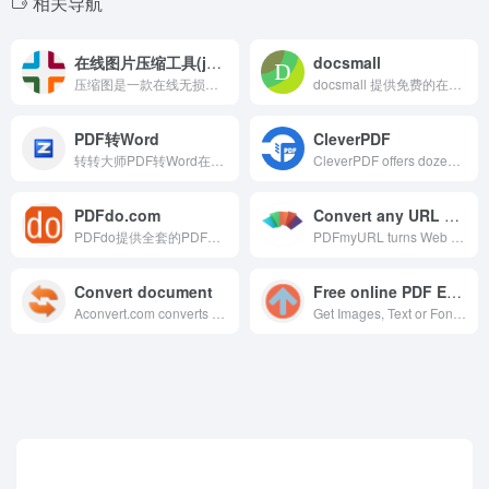
相关导航
在线图片压缩工具(jpg、jpeg、png、gif、webp、tiff)无损压缩90%
docsmall
压缩图是一款在线无损图片压缩工具，支持批量图片压缩jpg、jpeg、png、gif、tiff、webp、jp2等格式，并提供图片压缩指定大小、批量修改图片dpi（分辨率）、pdf压缩、修改图片大小尺寸、AI抠图、图片格式转换、证件照制作等多种在线图片处理功能，同时新增了PDF转换成word、ppt、excel功能，一键操作批量处理，欢迎体验！
docsmall 提供免费的在线图片、GIF、PDF处理，包括图片压缩、裁剪、改尺寸，PDF合并、分割、压缩、页面调整等功能。
PDF转Word
CleverPDF
转转大师PDF转Word在线转换免费工具，快速高效转换PDF为可编辑的Word文档，无需安装软件，支持一键转换，完美保留原文格式和布局。
CleverPDF offers dozens of high quality free online PDF tools, including PDF to Office, iWork and other format conversion, merge or split PDF, PDF security and more!
PDFdo.com
Convert any URL or Web Page to PDF. Online HTML to PDF API service.
PDFdo提供全套的PDF转换操作，一站式服务，在线转换PDF永久免费，可是实现各种PDF解密去除限制、各种PDF转换、PDF旋转页面、PDF删除页面、提取PDF页面、PDF拼接页面、PDF删除文字、PDF替换文字、PDF添加水印等功能。
PDFmyURL turns Web Pages or complete Sites into PDF with one click. Use our URL / HTML to PDF API in PHP, Java, .NET, Perl, Ruby, Python or JavaScript with our examples!
Convert document
Free online PDF Extractor
Aconvert.com converts all kinds of document, ebook, image, icon, video, audio and archive files online for free.
Get Images, Text or Fonts out of a PDF File with this free online service. No installation or registration necessary.