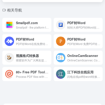
相关导航
Smallpdf.com
PDF转Word
Smallpdf - the platform that makes it super easy to convert and edit all your PDF files. Solving all your PDF problems in one place - and yes, free.
转转大师PDF转Word在线转换免费工具，快速高效转换PDF为可编辑的Word文档，无需安装软件，支持一键转换，完美保留原文格式和布局。
PDF转Word
PDF转Word
PDF转Word在线免费转换工具HiPDF，是A股上市公司万兴科技旗下实力产品，是一款完全免费的PDF在线编辑工具。文档转换精确率高，可以免费将PDF转Word，还有PDF在线压缩、PDF合并、图片转PDF格式等多种功能，能满足不同的需求。
PDF转Word 免费PDF转化 免费在线格式转换工具 免费在线转换工具 免费视频在线转换 免费音频在线转换 免费在线转换
视频格式转换器
OnlineCamScanner
狸窝软件为广大网友提供各种全能视频格式视频转换器,以及手机万能3gp视频转换器,mp4,avi,mkv,flv,dvd格式转换器。你还可以在狸窝家园网认识全国相同爱好兴趣的朋友，一起交流各种免费视频格式转换器使用心得,狸友之家-我们的网上欢乐家园!
OnlineCamScanner, Convert your document photos into scanned document pdf, remove gray background, image to pdf converter, jpg to pdf, png to pdf
80+ Free PDF Tools Online
江下科技在线应用
Process PDF files with PDF Candy - a free online PDF toolkit. Edit PDF, convert PDF to Word, PDF to JPG, merge and split PDF, compress PDF, etc.
闪电在线pdf转word转换器免费版为您提供将PDF转换成WORD,word转换成pdf,ppt转换成pdf,Excel转PDF,PDF分割合并等免费在线转换服务；onlinedo所有在线服务安装任何软件及插件,可在网页直接操作使用,在线免费完成PDF与word的转换体验！