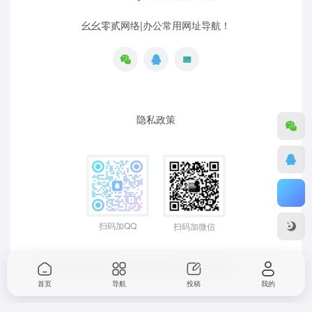
幺幺零贰网络|办公常用网址导航！
隐私政策
扫码加QQ
扫码加微信
Copyright © 2026
幺幺零贰导航
粤ICP备19129477号-1
首页
导航
投稿
我的