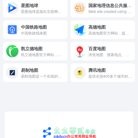
星图地球
国家地理信息公共服务平台 天地图
星图地球是面向互联网大众消费者的虚拟交互平台，集成海量高清卫星地图数据，依托3D数字地球为用户提供丰富的数字化内容和及时的交互体验，使用户能够随时随地与全球各地的用户、场景、信息建立连接。在星图地球用户不仅能够探索地球任何角落，查看卫星影像、地形地貌等各类地图数据，进行测距、空间分析；还可以查看实时影像数据、追溯历史影像信息、智能解译提取地物要素等，实现空间加时间维度的全方位探索分析。
Web site created using create-react-app
中国铁路地图
高德地图
中国铁路线路图
高德地图官方网站，提供全国地图浏览，地点搜索，公交驾车查询服务。可同时查看商家团购、优惠信息。高德地图，您的出行、生活好帮手。
凯立德地图
百度地图
凯立德地图官方网站，提供全国范围内地图浏览，地点搜索，公交驾车查询服务。凯立德地图提供最新、最快、最权威城市及城际道路的独创事件型实时交通信息服务，能够实时了解到各条道路及热点地区交通的拥堵情况。
浏览地图、搜索地点、查询公交驾车线路、查看实时路况，您的出行指南、生活助手。提供地铁线路图浏览，乘车方案查询，以及准确的票价和时间信息。
易制地图
腾讯地图
易制地图是一个在线的简单快捷的在线地图制作工具，拥有大量的地图要素资源，可进行架空世界地图、游戏地图、业务地图、跑团地图的快速制作、分享、输出与打印
提供全国400多个城市的地图浏览、地址查询、兴趣点搜索、公交换乘、驾车导航、公交线路及站点查询等多项服务