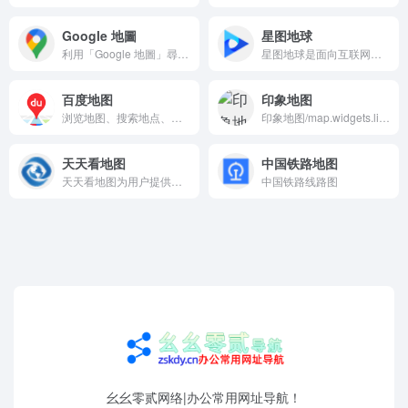
Google 地圖
星图地球
利用「Google 地圖」尋找本地商家、檢視地圖或規劃行車路線。
星图地球是面向互联网大众消费者的虚拟交互平台，集成海量高清卫星地图数据，依托3D数字地球为用户提供丰富的数字化内容和及时的交互体验，使用户能够随时随地与全球各地的用户、场景、信息建立连接。在星图地球用户不仅能够探索地球任何角落，查看卫星影像、地形地貌等各类地图数据，进行测距、空间分析；还可以查看实时影像数据、追溯历史影像信息、智能解译提取地物要素等，实现空间加时间维度的全方位探索分析。
百度地图
印象地图
浏览地图、搜索地点、查询公交驾车线路、查看实时路况，您的出行指南、生活助手。提供地铁线路图浏览，乘车方案查询，以及准确的票价和时间信息。
印象地图/map.widgets.link，是一个免费的辅助记忆省市区县的在线应用，支持对国内各个省市区单独记忆，更有多种工具辅助记忆
天天看地图
中国铁路地图
天天看地图为用户提供免费在线地图服务，我们拥有强大的地图管理系统，集成了包括谷歌地图，天地图，百度地图等国内外多种优质地图的卫星地图，电子地图和三维地图。同时我们也开发了多种地图工具，包括地图测绘，路线规划，地图轨迹等功能。网页，APP，微信等多端实时同步功能为您的生活，工作带来更多便利。
中国铁路线路图
幺幺零贰网络|办公常用网址导航！