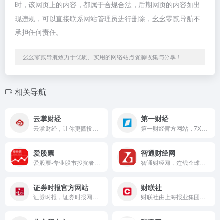
时，该网页上的内容，都属于合规合法，后期网页的内容如出
现违规，可以直接联系网站管理员进行删除，幺幺零贰导航不
承担任何责任。
幺幺零贰导航致力于优质、实用的网络站点资源收集与分享！
相关导航
云掌财经
第一财经
云掌财经，让你更懂投资，专注于服务投资者的金融科技平台。汇聚行业名师、权威财经专家、投资高手、证券投资顾问，提供股票、理财、基金、可转债等多方面投资者教育、深入的投资咨询及后金融服务，帮助3亿国人实现价值投资，实现财富增值。
第一财经官方网站，7X24小时提供股市行情、经济大势、金融政策、行业动态、专家分析等财经资讯；全网独家直播谈股论金、今日股市、公司与行业、解码财商、头脑风暴等第一财经电视节目。
爱股票
智通财经网
爱股票-专业股市投资者社区,为股票投资者提供7*24小时财经资讯、证券开户、模拟组合、实时行情、研究报告、AI大模型等服务,分享投资干货,与高手互动,涵盖A股/基金/港股/美股等领域。
智通财经网，连线全球资本市场，提供最及时的全球财经市场资讯，覆盖港股、美股、A股的资讯、行情、数据、H股，港股公司，香港股市，恒生指数，国企指数，港股开户，蓝筹股，红筹股，AH， 窝轮等
证券时报官方网站
财联社
证券时报，证券时报网，由人民日报社主管主办，是证券市场权威信息披露媒体，也是中国资本市场的重要信息披露平台。提供全天候7*24小时财经证券类资讯，内容丰富，包括时报快讯、股市新闻、财经资讯、基金净值、债券、期货、上市公司公告等，为用户提供全方位、最新鲜的财经信息。打造了“信披168”综合服务专区，资本市场投教“星火计划”，是权威、全面的资本市场服务平台。
财联社由上海报业集团主管主办，持有《互联网新闻信息服务许可证》的主流财经新闻集团和财经通讯社，涵盖A股24小时电报、股市、金融、行情看盘、科创板等证券资讯，以“准确、快速、权威、专业”为新闻准则，致力于为投资者提供“媒体+资讯+数据+服务+交易”五位于一体的全方位金融服务。