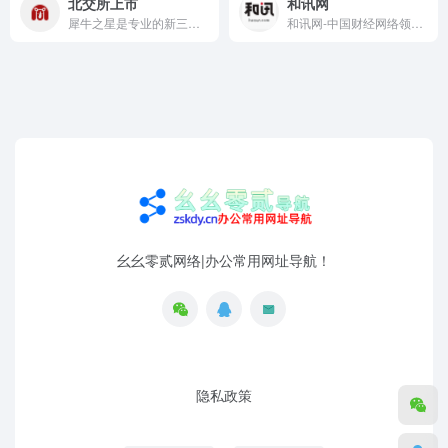
北交所上市
和讯网
犀牛之星是专业的新三板/北交所互联网信息服务平台，提供新三板/北交所信息资讯、行情研报、挂牌上市、定增路演、股转战略配售以及投融资等信息服务。
和讯网-中国财经网络领袖和中产阶级网络家园，创立于1996年，为您全方位提供财经资讯及全球金融市场行情，覆盖股票、基金、期货、股指期货、外汇、债券、保险、银行、黄金、理财、股吧、博客等财经综合信息
幺幺零贰网络|办公常用网址导航！
隐私政策