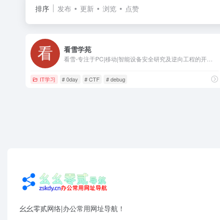
排序
发布
更新
浏览
点赞
看雪学苑
看雪-专注于PC|移动|智能设备安全研究及逆向工程的开发者社区|bbs.pediy.com
IT学习
# 0day
# CTF
# debug
幺幺零贰网络|办公常用网址导航！