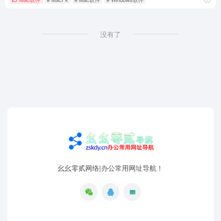
没有了
幺幺零贰网络|办公常用网址导航！